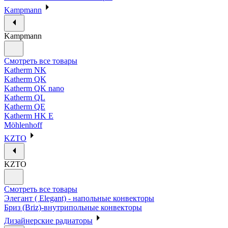
Kampmann
Kampmann
Смотреть все товары
Katherm NK
Katherm QK
Katherm QK nano
Katherm QL
Katherm QE
Katherm HK E
Möhlenhoff
KZTO
KZTO
Смотреть все товары
Элегант ( Elegant) - напольные конвекторы
Бриз (Briz)-внутрипольные конвекторы
Дизайнерские радиаторы