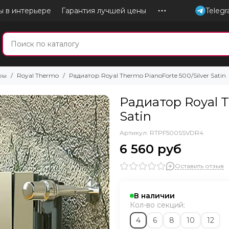
ы в интерьере
Гарантия лучшей цены
Teleg
ры
Royal Thermo
Радиатор Royal Thermo PianoForte 500/Silver Satin
Радиатор Royal T
Satin
Артикул:
RTPF500SSVDR4
6 560 руб
Оставить отзыв
В наличии
Кол-во секций:
4
6
8
10
12