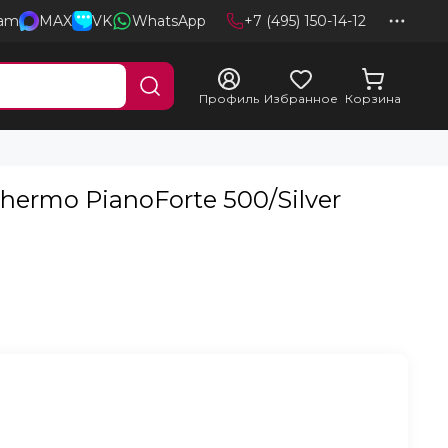
ram
MAX
VK
WhatsApp
+7 (495) 150-14-12
Профиль
Избранное
Корзина
hermo PianoForte 500/Silver