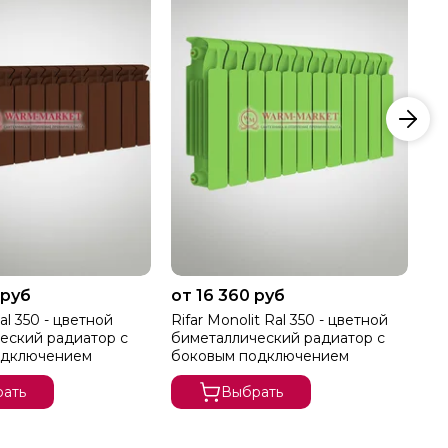
 руб
от 16 360 руб
от
al 350 - цветной
Rifar Monolit Ral 350 - цветной
Ri
еский радиатор с
биметаллический радиатор с
би
одключением
боковым подключением
бо
ать
Выбрать