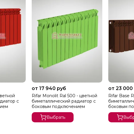
от 17 940 руб
от 23 000
цветной
Rifar Monolit Ral 500 - цветной
Rifar Base R
диатор с
биметаллический радиатор с
биметаллич
нием
боковым подключением
боковым п
Выбрать
Выбр