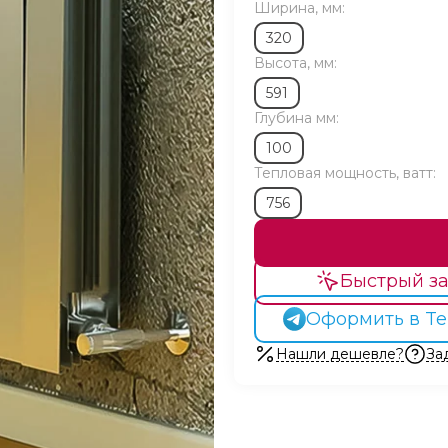
Ширина, мм:
320
Высота, мм:
591
Глубина мм:
100
Тепловая мощность, ватт:
756
Быстрый за
Оформить в Te
Нашли дешевле?
За