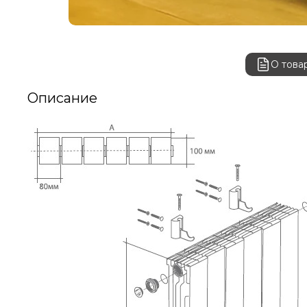
О това
Описание