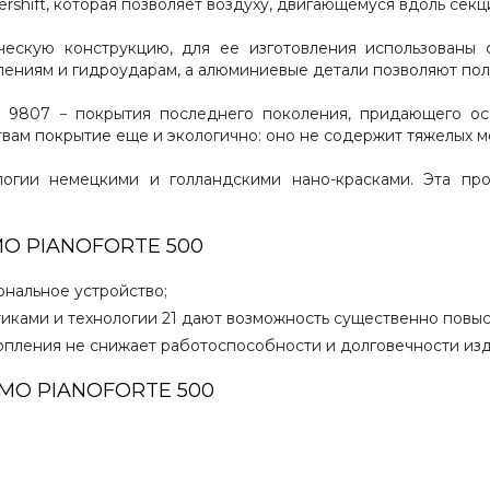
hift, которая позволяет воздуху, двигающемуся вдоль секци
ческую конструкцию, для ее изготовления использованы 
ениям и гидроударам, а алюминиевые детали позволяют пол
 R 9807 − покрытия последнего поколения, придающего о
вам покрытие еще и экологично: оно не содержит тяжелых м
гии немецкими и голландскими нано-красками. Эта про
O PIANOFORTE 500
ональное устройство;
ками и технологии 21 дают возможность существенно повыси
опления не снижает работоспособности и долговечности изд
MO PIANOFORTE 500