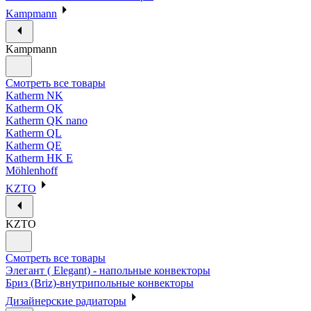
Kampmann
Kampmann
Смотреть все товары
Katherm NK
Katherm QK
Katherm QK nano
Katherm QL
Katherm QE
Katherm HK E
Möhlenhoff
KZTO
KZTO
Смотреть все товары
Элегант ( Elegant) - напольные конвекторы
Бриз (Briz)-внутрипольные конвекторы
Дизайнерские радиаторы