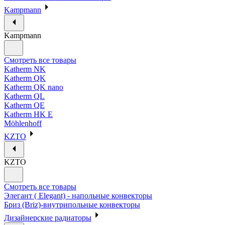
Kampmann
Kampmann
Смотреть все товары
Katherm NK
Katherm QK
Katherm QK nano
Katherm QL
Katherm QE
Katherm HK E
Möhlenhoff
KZTO
KZTO
Смотреть все товары
Элегант ( Elegant) - напольные конвекторы
Бриз (Briz)-внутрипольные конвекторы
Дизайнерские радиаторы