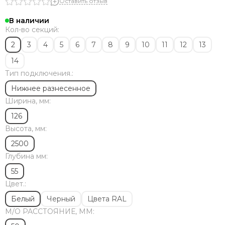
Solira
Оставить отзыв
Zehnder
В наличии
Dia Norm
Кол-во секций:
StrongHot
2
3
4
5
6
7
8
9
10
11
12
13
Steel Hot
14
Zenith
Тип подключения.:
ЦДМ
Purmo
Нижнее разнесенное
Unilux
Ширина, мм:
Purmo Delta
126
Rifar Tubog
Высота, мм:
Arbonia
2500
КЗТО
Глубина мм:
Bronto
Bareng
55
Royal Thermo
Цвет.:
Белый
Черный
Цвета RAL
М/O РАССТОЯНИЕ, ММ: