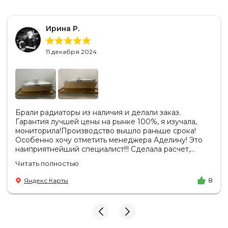
Ирина Р.
11 декабря 2024
Брали радиаторы из наличия и делали заказ.
Гарантия лучшей цены на рынке 100%, я изучала,
мониторила!Производство вышло раньше срока!
Особенно хочу отметить менеджера Аделину! Это
наиприятнейший специалист!!! Сделала расчет,
вносила изменения, действительно сделала лучшую
Читать полностью
цену. Всегда на связи, на все вопросы есть ответы.
Доставка на удобный день, удобное время! Никаких
Яндекс Карты
8
замечаний, только бесконечное удовольствие от
взаимодействия с ней. Вот это я понимаю - ЛИЦО
КОМПАНИИ! Буду рекомендовать не задумываясь!
И надеюсь наши чудесные радиаторы будут греть
нас без нареканий холодными московскими зимами