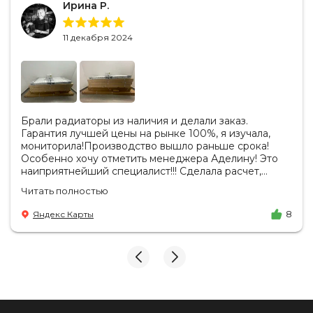
Ирина Р.
11 декабря 2024
Брали радиаторы из наличия и делали заказ.
Гарантия лучшей цены на рынке 100%, я изучала,
мониторила!Производство вышло раньше срока!
Особенно хочу отметить менеджера Аделину! Это
наиприятнейший специалист!!! Сделала расчет,
вносила изменения, действительно сделала лучшую
Читать полностью
цену. Всегда на связи, на все вопросы есть ответы.
Доставка на удобный день, удобное время! Никаких
Яндекс Карты
8
замечаний, только бесконечное удовольствие от
взаимодействия с ней. Вот это я понимаю - ЛИЦО
КОМПАНИИ! Буду рекомендовать не задумываясь!
И надеюсь наши чудесные радиаторы будут греть
нас без нареканий холодными московскими зимами
много-много лет) СПАСИБО!!!!