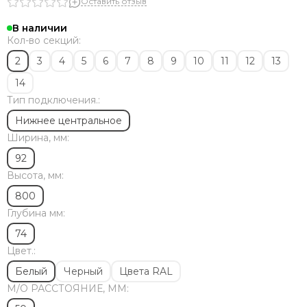
Solira
Оставить отзыв
Zehnder
В наличии
Dia Norm
Кол-во секций:
StrongHot
2
3
4
5
6
7
8
9
10
11
12
13
Steel Hot
14
Zenith
Тип подключения.:
ЦДМ
Purmo
Нижнее центральное
Unilux
Ширина, мм:
Purmo Delta
92
Rifar Tubog
Высота, мм:
Arbonia
800
КЗТО
Глубина мм:
Bronto
Bareng
74
Royal Thermo
Цвет.:
Белый
Черный
Цвета RAL
М/O РАССТОЯНИЕ, ММ: