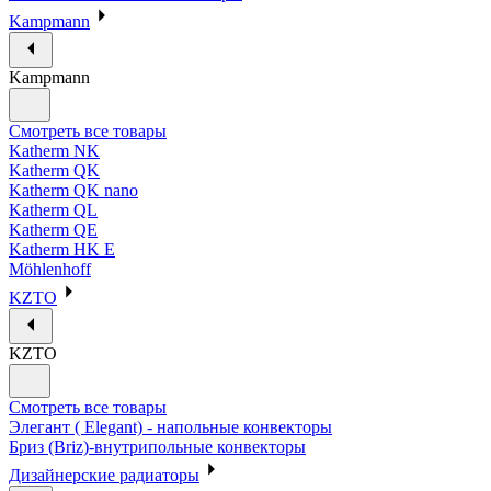
Kampmann
Kampmann
Смотреть все товары
Katherm NK
Katherm QK
Katherm QK nano
Katherm QL
Katherm QE
Katherm HK E
Möhlenhoff
KZTO
KZTO
Смотреть все товары
Элегант ( Elegant) - напольные конвекторы
Бриз (Briz)-внутрипольные конвекторы
Дизайнерские радиаторы