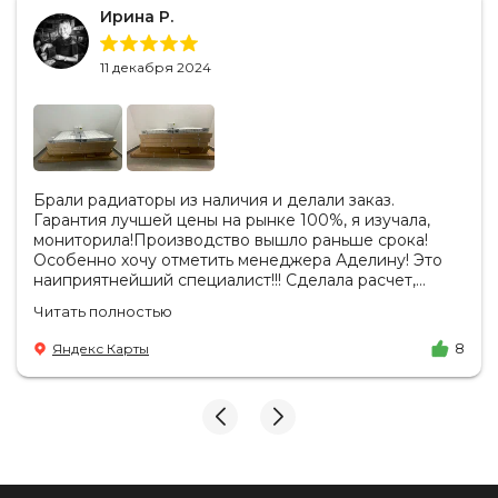
Ирина Р.
11 декабря 2024
Брали радиаторы из наличия и делали заказ.
Гарантия лучшей цены на рынке 100%, я изучала,
мониторила!Производство вышло раньше срока!
Особенно хочу отметить менеджера Аделину! Это
наиприятнейший специалист!!! Сделала расчет,
вносила изменения, действительно сделала лучшую
Читать полностью
цену. Всегда на связи, на все вопросы есть ответы.
Доставка на удобный день, удобное время! Никаких
Яндекс Карты
8
замечаний, только бесконечное удовольствие от
взаимодействия с ней. Вот это я понимаю - ЛИЦО
КОМПАНИИ! Буду рекомендовать не задумываясь!
И надеюсь наши чудесные радиаторы будут греть
нас без нареканий холодными московскими зимами
много-много лет) СПАСИБО!!!!