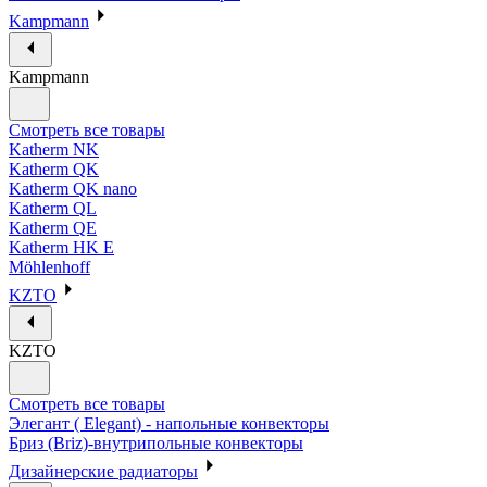
Kampmann
Kampmann
Смотреть все товары
Katherm NK
Katherm QK
Katherm QK nano
Katherm QL
Katherm QE
Katherm HK E
Möhlenhoff
KZTO
KZTO
Смотреть все товары
Элегант ( Elegant) - напольные конвекторы
Бриз (Briz)-внутрипольные конвекторы
Дизайнерские радиаторы