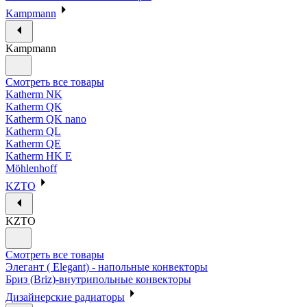
Kampmann
Kampmann
Смотреть все товары
Katherm NK
Katherm QK
Katherm QK nano
Katherm QL
Katherm QE
Katherm HK E
Möhlenhoff
KZTO
KZTO
Смотреть все товары
Элегант ( Elegant) - напольные конвекторы
Бриз (Briz)-внутрипольные конвекторы
Дизайнерские радиаторы