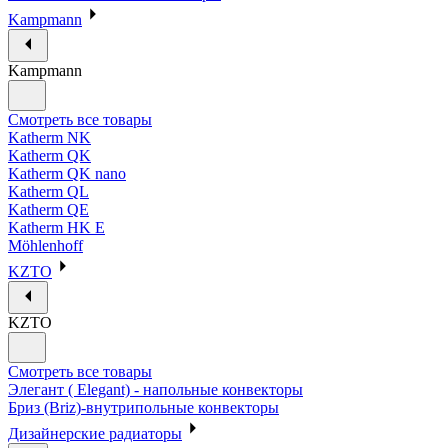
Kampmann
Kampmann
Смотреть все товары
Katherm NK
Katherm QK
Katherm QK nano
Katherm QL
Katherm QE
Katherm HK E
Möhlenhoff
KZTO
KZTO
Смотреть все товары
Элегант ( Elegant) - напольные конвекторы
Бриз (Briz)-внутрипольные конвекторы
Дизайнерские радиаторы