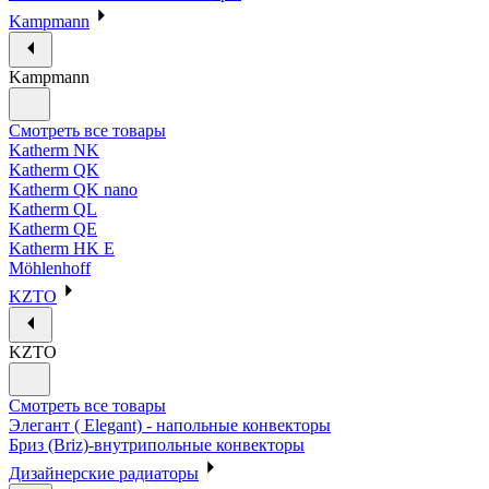
Kampmann
Kampmann
Смотреть все товары
Katherm NK
Katherm QK
Katherm QK nano
Katherm QL
Katherm QE
Katherm HK E
Möhlenhoff
KZTO
KZTO
Смотреть все товары
Элегант ( Elegant) - напольные конвекторы
Бриз (Briz)-внутрипольные конвекторы
Дизайнерские радиаторы