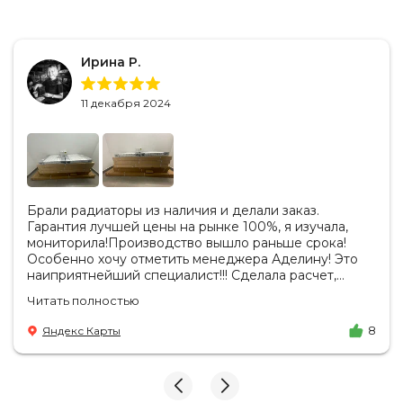
Ирина Р.
11 декабря 2024
Брали радиаторы из наличия и делали заказ.
Гарантия лучшей цены на рынке 100%, я изучала,
мониторила!Производство вышло раньше срока!
Особенно хочу отметить менеджера Аделину! Это
наиприятнейший специалист!!! Сделала расчет,
вносила изменения, действительно сделала лучшую
Читать полностью
цену. Всегда на связи, на все вопросы есть ответы.
Доставка на удобный день, удобное время! Никаких
Яндекс Карты
8
замечаний, только бесконечное удовольствие от
взаимодействия с ней. Вот это я понимаю - ЛИЦО
КОМПАНИИ! Буду рекомендовать не задумываясь!
И надеюсь наши чудесные радиаторы будут греть