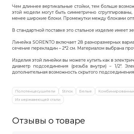
Чем длиннее вертикальные стойки, тем больше возмож
этой модели могут быть симметрично сгруппированы, 
менее широкие блоки. Промежутки между блоками опти
В стандартной поставке это стальное изделие имеет з
Линейка SORENTO включает 28 разноразмерных варианто
сечение перекладин – 2*2 см. Материалом выбрана про
Изделия этой линейки вы можете купить как в электри
диаметр подсоединения (резьба внутри) − 1/2". Э
дополнительная возможность скрытого подсоединения
Полотенцесушители
Stinox
Белые
Комбинированны
Из нержавеющей стали
Отзывы о товаре