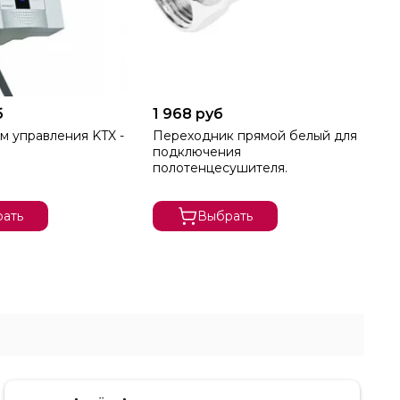
б
1 968 руб
1 
м управления KTX -
Переходник прямой белый для
Пе
подключения
по
полотенцесушителя.
по
ать
Выбрать