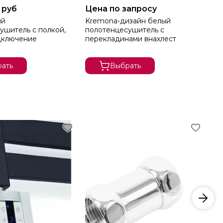
 руб
Цена по запросу
22
ый
Kremona-дизайн белый
Qu
ушитель с полкой,
полотенцесушитель с
по
дключение
перекладинами внахлест
пе
бо
ать
Выбрать