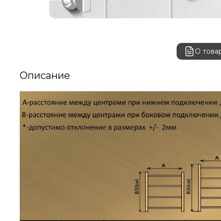
О това
Описание