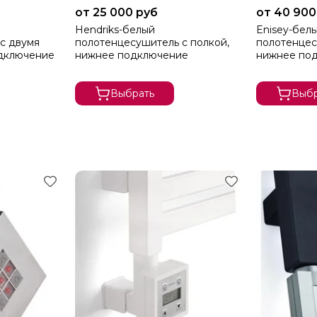
от 25 000 руб
от 40 900
Hendriks-белый
Enisey-бел
с двумя
полотенцесушитель с полкой,
полотенцес
одключение
нижнее подключение
нижнее по
Выбрать
Выбр