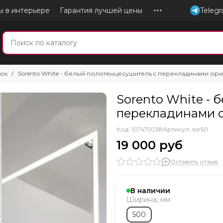
ы в интерьере
Гарантия лучшей цены
Teleg
nox
Sorento White - белый полотенцесушитель c перекладинами о
Sorento White - 
перекладинами 
Код: 107475038
Артикул:
sor50
19 000 руб
Оставить отзыв
В наличии
Ширина, мм:
500