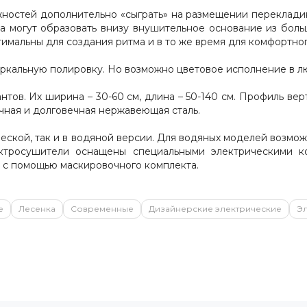
ностей дополнительно «сыграть» на размещении переклади
а могут образовать внизу внушительное основание из больш
мальны для создания ритма и в то же время для комфортно
еркальную полировку. Но возможно цветовое исполнение в л
в. Их ширина – 30-60 см, длина – 50-140 см. Профиль верт
чная и долговечная нержавеющая сталь.
ческой, так и в водяной версии. Для водяных моделей возм
лектросушители оснащены специальными электрическими к
 с помощью маскировочного комплекта.
е
Лесенка
Современные
Дизайнерские электрические
Э