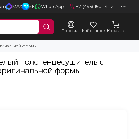
ram
MAX
VK
WhatsApp
+7 (495) 150-14-12
Профиль
Избранное
Корзина
ригинальной формы
белый полотенцесушитель c
оригинальной формы