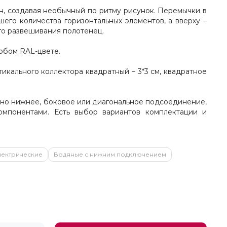
н, создавая необычный по ритму рисунок. Перемычки в
его количества горизонтальных элементов, а вверху –
го развешивания полотенец.
юбом RAL-цвете.
икального коллектора квадратный – 3*3 см, квадратное
ожно нижнее, боковое или диагональное подсоединение,
омпонентами. Есть выбор вариантов комплектации и
лектрические
Водяные с нижним подключением