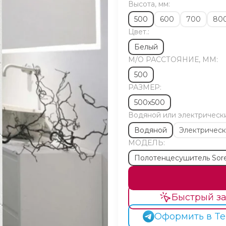
Высота, мм:
500
600
700
80
Цвет.:
Белый
М/O РАССТОЯНИЕ, ММ:
500
РАЗМЕР:
500х500
Водяной или электрическ
Водяной
Электричес
МОДЕЛЬ:
Полотенцесушитель Sor
Быстрый за
Оформить в Te