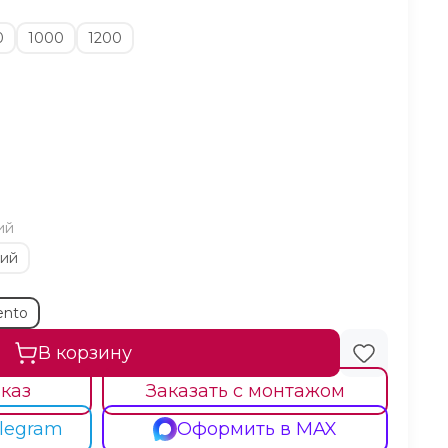
0
1000
1200
ий
кий
ento
В корзину
каз
Заказать с монтажом
legram
Оформить в MAX