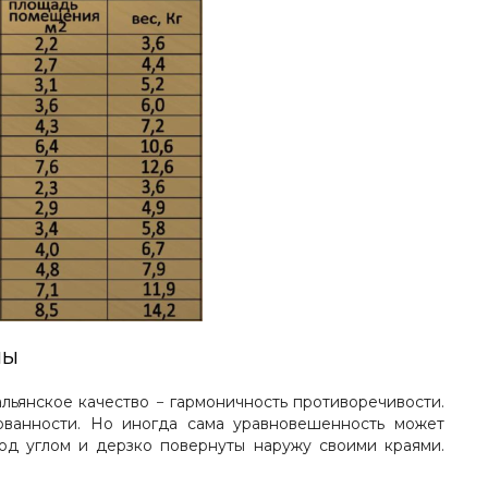
мы
альянское качество − гармоничность противоречивости.
ованности. Но иногда сама уравновешенность может
д углом и дерзко повернуты наружу своими краями.