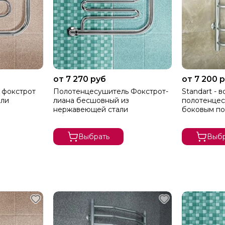
от 7 270 руб
от 7 200 
 фокстрот
Полотенцесушитель Фокстрот-
Standart - водяной
али
лиана бесшовный из
полотенцес
нержавеющей стали
боковым по
Выбрать
Выбр