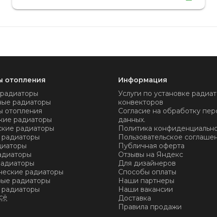
не было.
ы отопления
Информация
 радиаторы
Услуги по установке радиат
ные радиаторы
конвекторов
ы отопления
Согласие на обработку пер
кие радиаторы
данных.
ские радиаторы
Политика конфиденциальн
 радиаторы
Пользовательское соглаше
диаторы
Публичная оферта
адиаторы
Отзывы на Яндекс
радиаторы
Для дизайнеров
ческие радиаторы
Способы оплаты
ые радиаторы
Наши партнеры
 радиаторы
Наши вакансии
Доставка
Правила продажи