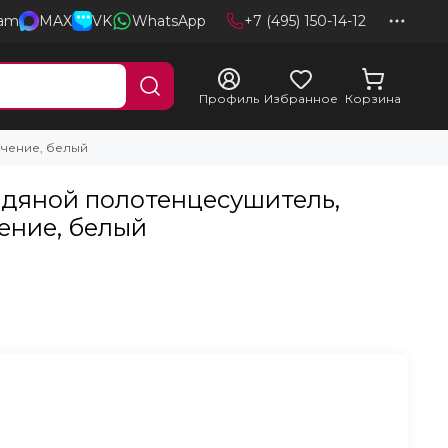
ram
MAX
VK
WhatsApp
+7 (495) 150-14-12
Профиль
Избранное
Корзина
ючение, белый
водяной полотенцесушитель,
ение, белый