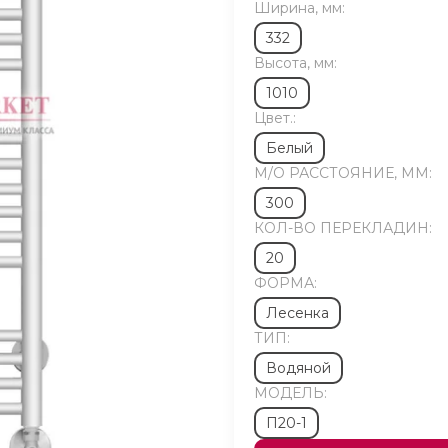
Ширина, мм:
332
Высота, мм:
1010
Цвет.:
Белый
М/O РАССТОЯНИЕ, ММ:
300
КОЛ-ВО ПЕРЕКЛАДИН:
20
ФОРМА:
Лесенка
ТИП:
Водяной
МОДЕЛЬ:
П20-1