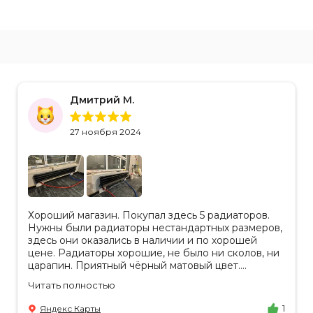
Дмитрий М.
27 ноября 2024
Хороший магазин. Покупал здесь 5 радиаторов.
Нужны были радиаторы нестандартных размеров,
здесь они оказались в наличии и по хорошей
цене. Радиаторы хорошие, не было ни сколов, ни
царапин. Приятный чёрный матовый цвет.
Отдельное спасибо менеджеру Аделине за
Читать полностью
разъяснения. Так же отмечу, что хорошая
доставка в срок, учли высоту паркинга, проблем
Яндекс Карты
1