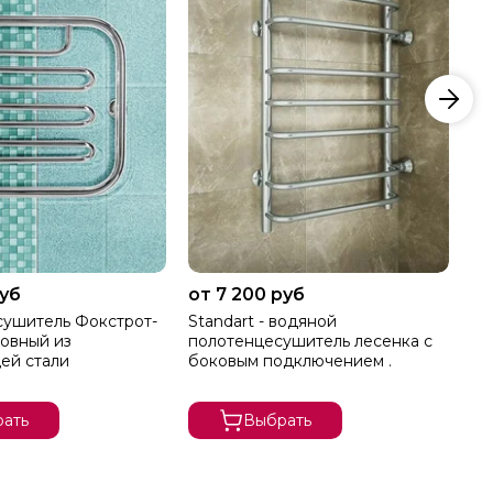
руб
от 7 200 руб
от
ушитель Фокстрот-
Standart - водяной
Stand
овный из
полотенцесушитель лесенка с
по
ей стали
боковым подключением .
пе
вп
ать
Выбрать