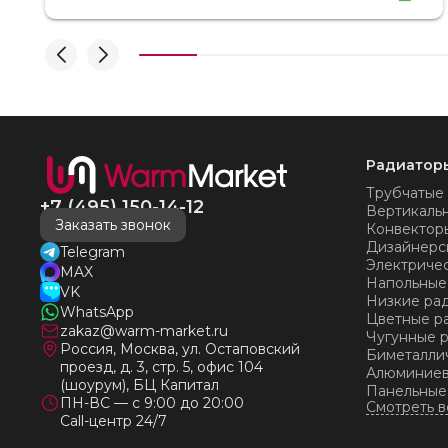
время! Никаких замечаний, только бесконечное
удовольствие от взаимодействия с ней. Вот это я
понимаю - ЛИЦО КОМПАНИИ! Буду
рекомендовать не задумываясь! И надеюсь наши
чудесные радиаторы будут греть нас без
нареканий холодными московскими зимами
много-много лет) СПАСИБО!!!!
Радиатор
Трубчатые
+7 (495) 150-14-12
Вертикаль
Заказать звонок
Конвектор
Дизайнерс
Telegram
Электриче
MAX
Напольные
VK
Низкие ра
WhatsApp
Цветные р
zakaz@warm-market.ru
Чугунные 
Россия, Москва, ул. Остаповский
Биметалли
проезд, д. 3, стр. 5, офис 104
Алюминиев
(шоурум), БЦ Капитал
Панельные
ПН-ВС — с 9:00 до 20:00
Call-центр 24/7