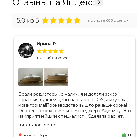
Отзывы на Яндекс
5.0
из 5
На основе
685
оценок
Ирина Р.
11 декабря 2024
Брали радиаторы из наличия и делали заказ.
Гарантия лучшей цены на рынке 100%, я изучала,
мониторила!Производство вышло раньше срока!
Особенно хочу отметить менеджера Аделину! Это
наиприятнейший специалист!!! Сделала расчет,
вносила изменения, действительно сделала
Читать полностью
лучшую цену. Всегда на связи, на все вопросы
есть ответы. Доставка на удобный день, удобное
Яндекс Карты
8