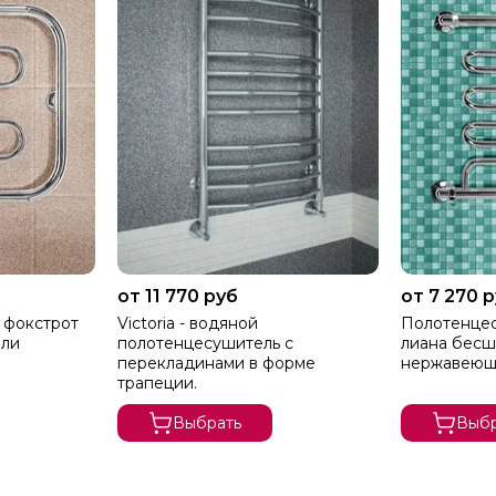
от 11 770 руб
от 7 270 
 фокстрот
Victoria - водяной
Полотенцес
али
полотенцесушитель c
лиана бесш
перекладинами в форме
нержавеющ
трапеции.
Выбрать
Выбр