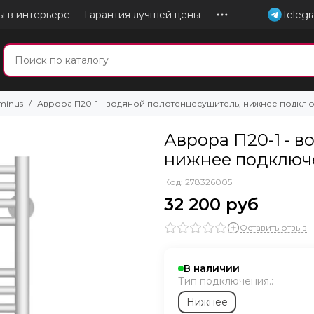
ы в интерьере
Гарантия лучшей цены
Teleg
minus
Аврора П20-1 - водяной полотенцесушитель, нижнее подкл
Аврора П20-1 - 
нижнее подключ
Код: 278326005
32 200 руб
Оставить отзыв
В наличии
Тип подключения.:
Нижнее