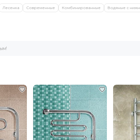
Лесенка
Современные
Комбинированные
Водяные с ниж
ым!