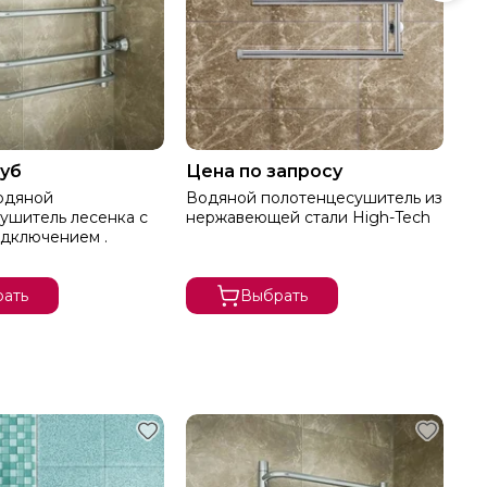
руб
Цена по запросу
от
Водяной полотенцесушитель из
М 
ушитель лесенка с
нержавеющей стали High-Tech
по
дключением .
цв
ать
Выбрать