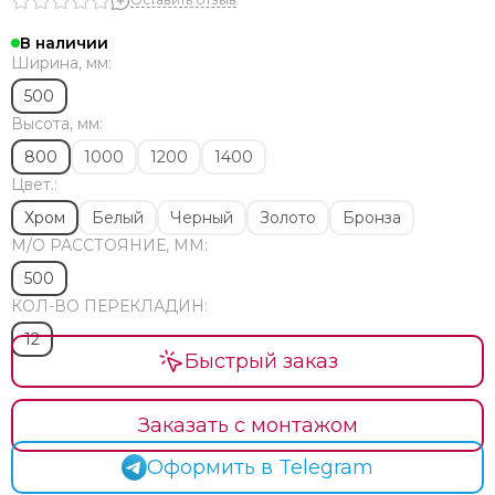
Медные
Напольные
В наличии
Современные
Ширина, мм:
Элитные
500
Премиум класса
Высота, мм:
Стильные
800
1000
1200
1400
Эксклюзивные
Цвет.:
Необычной формы
Изготовление на заказ по размерам
Хром
Белый
Черный
Золото
Бронза
Финские
М/O РАССТОЯНИЕ, ММ:
Тэны
500
Комплектующие
КОЛ-ВО ПЕРЕКЛАДИН:
Ремонт
12
Установка
Быстрый заказ
Водяные с боковым подключением и полкой
Сатин
Заказать с монтажом
Из матовой нержавеющей стали
Арго
Оформить в Telegram
Brandoni