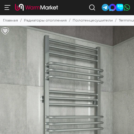
Полотенцесушители
Главная
Радиаторы отопления
Полотенцесушители
Terminu
Смотреть все товары
Комбинированные
Электрические
Водяные с нижним подключением
Электрические с полкой
Водяные с боковым подключением
С низким энергопотреблением
Недорогие электрические
Поворотные
Квадратные и прямоугольные
Узкие
Белые
Черные
Бронзовые
Золотые
Латунные