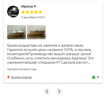
Ирина Р.
11 декабря 2024
Брали радиаторы из наличия и делали заказ.
Гарантия лучшей цены на рынке 100%, я изучала,
мониторила!Производство вышло раньше срока!
Особенно хочу отметить менеджера Аделину! Это
наиприятнейший специалист!!! Сделала расчет,
вносила изменения, действительно сделала лучшую
Читать полностью
цену. Всегда на связи, на все вопросы есть ответы.
Доставка на удобный день, удобное время! Никаких
Яндекс Карты
8
замечаний, только бесконечное удовольствие от
взаимодействия с ней. Вот это я понимаю - ЛИЦО
КОМПАНИИ! Буду рекомендовать не задумываясь!
И надеюсь наши чудесные радиаторы будут греть
нас без нареканий холодными московскими зимами
много-много лет) СПАСИБО!!!!