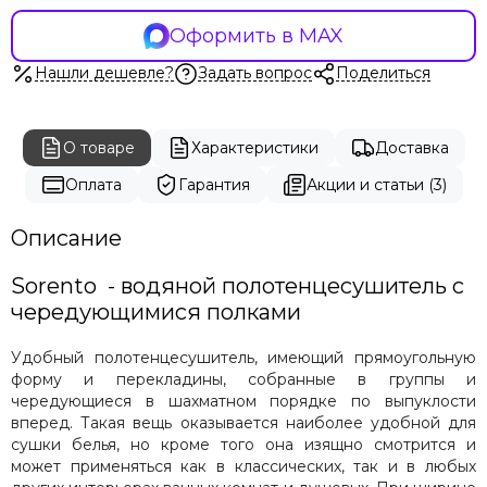
Carisa
Оформить в MAX
Cezares
Energy
Нашли дешевле?
Задать вопрос
Поделиться
Exemet
Fincopper
Garcia
О товаре
Характеристики
Доставка
Grota
Оплата
Гарантия
Акции и статьи (3)
Hammam
Irsap
Описание
Margaroli
Terma
Sorento - водяной
полотенцесушитель
с
Stinox
чередующимися полками
Terminus
Vogue
Удобный полотенцесушитель, имеющий прямоугольную
Warmer
форму и перекладины, собранные в группы и
чередующиеся в шахматном порядке по выпуклости
Zehnder
вперед. Такая вещь оказывается наиболее удобной для
Zigzag
сушки белья, но кроме того она изящно смотрится и
Prioform
может применяться как в классических, так и в любых
Ростела