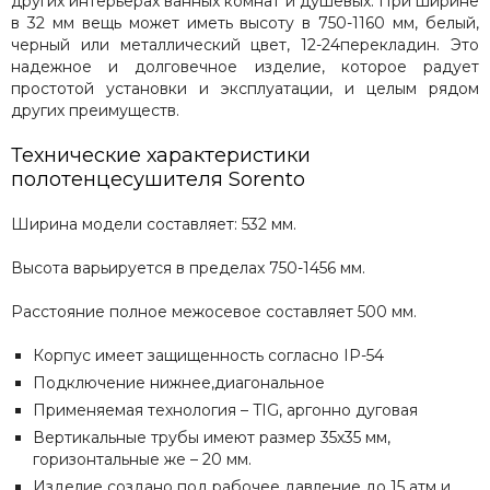
других интерьерах ванных комнат и душевых. При ширине
Сунержа
в 32 мм вещь может иметь высоту в 750-1160 мм, белый,
черный или металлический цвет, 12-24перекладин. Это
Secado
надежное и долговечное изделие, которое радует
Solent
простотой установки и эксплуатации, и целым рядом
ArtofSpace
других преимуществ.
Keerol
Nika
Технические характеристики
полотенцесушителя
Sorento
Axxinot
Mini
Ширина модели составляет: 532 мм.
Benetto
Высота варьируется в пределах 750-1456 мм.
Расстояние полное межосевое составляет 500 мм.
Корпус имеет защищенность согласно IP-54
Подключение нижнее,диагональное
Применяемая технология – TIG, аргонно дуговая
Вертикальные трубы имеют размер 35х35 мм,
горизонтальные же – 20 мм.
Изделие создано под рабочее давление до 15 атм и