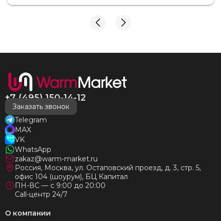
взаимодействия с ней. Вот это я понимаю - ЛИЦО
КОМПАНИИ! Буду рекомендовать не задумываясь!
И надеюсь наши чудесные радиаторы будут греть
нас без нареканий холодными московскими зимами
много-много лет) СПАСИБО!!!!
+7 (495) 150-14-12
Заказать звонок
Telegram
MAX
VK
WhatsApp
zakaz@warm-market.ru
Россия, Москва, ул. Остаповский проезд, д. 3, стр. 5,
офис 104 (шоурум), БЦ Капитал
ПН-ВС — с 9:00 до 20:00
Call-центр 24/7
О компании