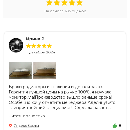
На основе
685
оценок
Ирина Р.
11 декабря 2024
Брали радиаторы из наличия и делали заказ.
Гарантия лучшей цены на рынке 100%, я изучала,
мониторила!Производство вышло раньше срока!
Особенно хочу отметить менеджера Аделину! Это
наиприятнейший специалист!!! Сделала расчет,
вносила изменения, действительно сделала лучшую
Читать полностью
цену. Всегда на связи, на все вопросы есть ответы.
Доставка на удобный день, удобное время! Никаких
Яндекс Карты
8
замечаний, только бесконечное удовольствие от