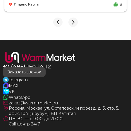
Доставка на удобный день, удобное время! Никаких
Яндекс Карты
8
замечаний, только бесконечное удовольствие от
взаимодействия с ней. Вот это я понимаю - ЛИЦО
КОМПАНИИ! Буду рекомендовать не задумываясь!
И надеюсь наши чудесные радиаторы будут греть
нас без нареканий холодными московскими зимами
много-много лет) СПАСИБО!!!!
+7 (495) 150-14-12
Заказать звонок
Telegram
MAX
VK
WhatsApp
zakaz@warm-market.ru
Россия, Москва, ул. Остаповский проезд, д. 3, стр. 5,
офис 104 (шоурум), БЦ Капитал
ПН-ВС — с 9:00 до 20:00
Call-центр 24/7