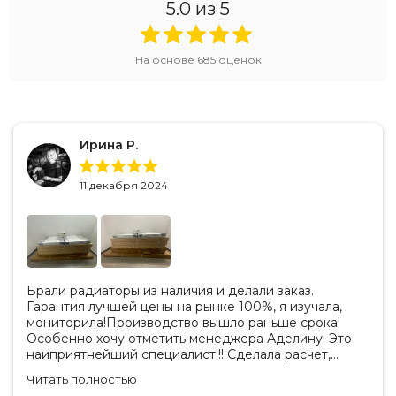
5.0
из 5
На основе
685
оценок
Ирина Р.
11 декабря 2024
Брали радиаторы из наличия и делали заказ.
Гарантия лучшей цены на рынке 100%, я изучала,
мониторила!Производство вышло раньше срока!
Особенно хочу отметить менеджера Аделину! Это
наиприятнейший специалист!!! Сделала расчет,
вносила изменения, действительно сделала лучшую
Читать полностью
цену. Всегда на связи, на все вопросы есть ответы.