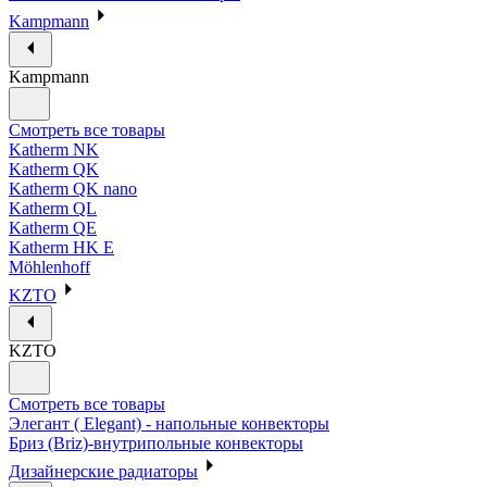
Kampmann
Kampmann
Смотреть все товары
Katherm NK
Katherm QK
Katherm QK nano
Katherm QL
Katherm QE
Katherm HK E
Möhlenhoff
KZTO
KZTO
Смотреть все товары
Элегант ( Elegant) - напольные конвекторы
Бриз (Briz)-внутрипольные конвекторы
Дизайнерские радиаторы