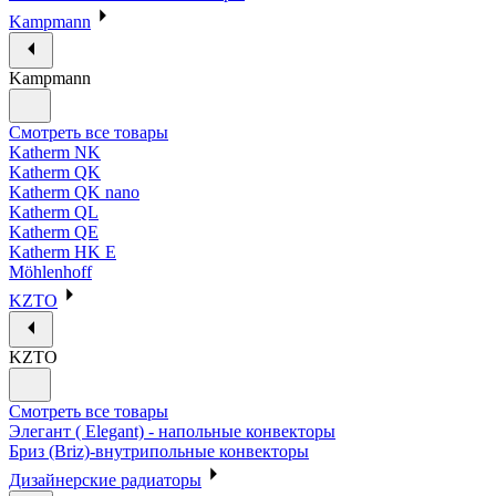
Kampmann
Kampmann
Смотреть все товары
Katherm NK
Katherm QK
Katherm QK nano
Katherm QL
Katherm QE
Katherm HK E
Möhlenhoff
KZTO
KZTO
Смотреть все товары
Элегант ( Elegant) - напольные конвекторы
Бриз (Briz)-внутрипольные конвекторы
Дизайнерские радиаторы