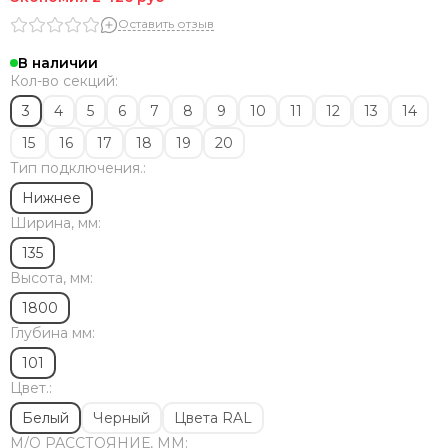
Solira
Оставить отзыв
Zehnder
Dia Norm
В наличии
StrongHot
Кол-во секций:
Steel Hot
3
4
5
6
7
8
9
10
11
12
13
14
Zenith
15
16
17
18
19
20
ЦДМ
Тип подключения.:
Purmo
Unilux
Нижнее
Purmo Delta
Ширина, мм:
Rifar Tubog
135
Arbonia
Высота, мм:
КЗТО
1800
Bronto
Глубина мм:
Bareng
Royal Thermo
101
Цвет.:
Белый
Черный
Цвета RAL
М/O РАССТОЯНИЕ, ММ: