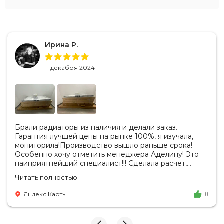
Ирина Р.
11 декабря 2024
Брали радиаторы из наличия и делали заказ.
Гарантия лучшей цены на рынке 100%, я изучала,
мониторила!Производство вышло раньше срока!
Особенно хочу отметить менеджера Аделину! Это
наиприятнейший специалист!!! Сделала расчет,
вносила изменения, действительно сделала лучшую
Читать полностью
цену. Всегда на связи, на все вопросы есть ответы.
Доставка на удобный день, удобное время! Никаких
Яндекс Карты
8
замечаний, только бесконечное удовольствие от
взаимодействия с ней. Вот это я понимаю - ЛИЦО
КОМПАНИИ! Буду рекомендовать не задумываясь!