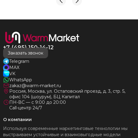
И надеюсь наши чудесные радиаторы будут греть
нас без нареканий холодными московскими зимами
много-много лет) СПАСИБО!!!!
+7 (495) 150-14-12
Заказать звонок
Telegram
MAX
VK
WhatsApp
zakaz@warm-market.ru
Россия, Москва, ул. Остаповский проезд, д. 3, стр. 5,
офис 104 (шоурум), БЦ Капитал
ПН-ВС — с 9:00 до 20:00
Call-центр 24/7
О компании
Используя современные маркетинговые технологии мы
выстраиваем устойчивые и взаимовыгодные модели