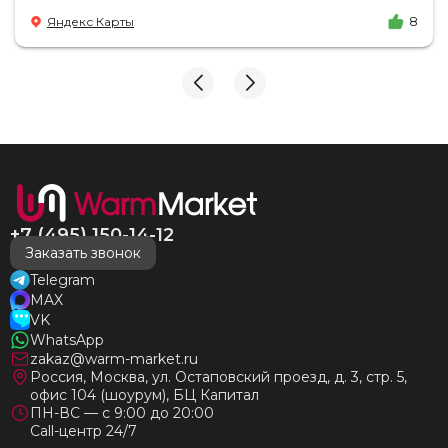
Доставка на удобный день, удобное время! Никаких
Яндекс Карты
8
замечаний, только бесконечное удовольствие от
взаимодействия с ней. Вот это я понимаю - ЛИЦО
КОМПАНИИ! Буду рекомендовать не задумываясь!
И надеюсь наши чудесные радиаторы будут греть
нас без нареканий холодными московскими зимами
много-много лет) СПАСИБО!!!!
+7 (495) 150-14-12
Заказать звонок
Telegram
MAX
VK
WhatsApp
zakaz@warm-market.ru
Россия, Москва, ул. Остаповский проезд, д. 3, стр. 5,
офис 104 (шоурум), БЦ Капитал
ПН-ВС — с 9:00 до 20:00
Call-центр 24/7