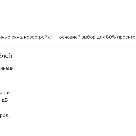
мные окна, новостройки — основной выбор для 80% проекто
блей
иками.
ости
8 дБ
ород