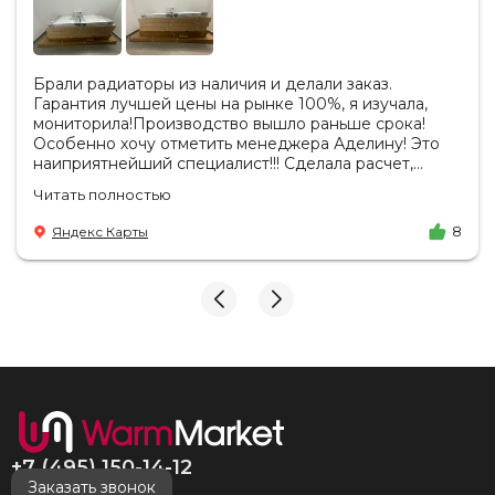
Брали радиаторы из наличия и делали заказ.
Гарантия лучшей цены на рынке 100%, я изучала,
мониторила!Производство вышло раньше срока!
Особенно хочу отметить менеджера Аделину! Это
наиприятнейший специалист!!! Сделала расчет,
вносила изменения, действительно сделала лучшую
Читать полностью
цену. Всегда на связи, на все вопросы есть ответы.
Доставка на удобный день, удобное время! Никаких
Яндекс Карты
8
замечаний, только бесконечное удовольствие от
взаимодействия с ней. Вот это я понимаю - ЛИЦО
КОМПАНИИ! Буду рекомендовать не задумываясь!
И надеюсь наши чудесные радиаторы будут греть
нас без нареканий холодными московскими зимами
много-много лет) СПАСИБО!!!!
+7 (495) 150-14-12
Заказать звонок