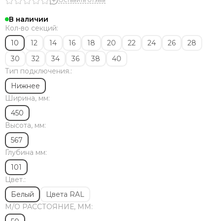
Solira
Zehnder
В наличии
Dia Norm
Кол-во секций:
StrongHot
10
12
14
16
18
20
22
24
26
28
Steel Hot
30
32
34
36
38
40
Zenith
Тип подключения.:
ЦДМ
Purmo
Нижнее
Unilux
Ширина, мм:
Purmo Delta
450
Rifar Tubog
Высота, мм:
Arbonia
567
КЗТО
Глубина мм:
Bronto
Bareng
101
Royal Thermo
Цвет.:
Белый
Цвета RAL
М/O РАССТОЯНИЕ, ММ: