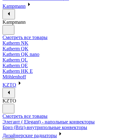
Kampmann
Kampmann
Смотреть все товары
Katherm NK
Katherm QK
Katherm QK nano
Katherm QL
Katherm QE
Katherm HK E
Möhlenhoff
KZTO
KZTO
Смотреть все товары
Элегант ( Elegant) - напольные конвекторы
Бриз (Briz)-внутрипольные конвекторы
Дизайнерские радиаторы