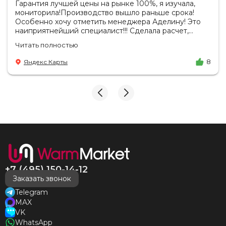
Гарантия лучшей цены на рынке 100%, я изучала,
мониторила!Производство вышло раньше срока!
Особенно хочу отметить менеджера Аделину! Это
наиприятнейший специалист!!! Сделала расчет,
вносила изменения, действительно сделала лучшую
Читать полностью
цену. Всегда на связи, на все вопросы есть ответы.
Доставка на удобный день, удобное время! Никаких
Яндекс Карты
8
замечаний, только бесконечное удовольствие от
взаимодействия с ней. Вот это я понимаю - ЛИЦО
КОМПАНИИ! Буду рекомендовать не задумываясь!
И надеюсь наши чудесные радиаторы будут греть
нас без нареканий холодными московскими зимами
много-много лет) СПАСИБО!!!!
+7 (495) 150-14-12
Заказать звонок
Telegram
MAX
VK
WhatsApp