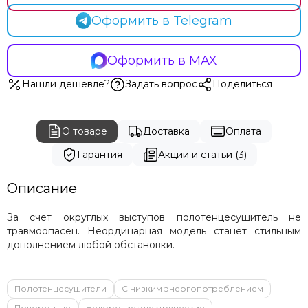
Carisa
Оформить в Telegram
Cezares
Energy
Exemet
Оформить в MAX
Fincopper
Нашли дешевле?
Задать вопрос
Поделиться
Garcia
Grota
Hammam
О товаре
Доставка
Оплата
Irsap
Гарантия
Акции и статьи (3)
Margaroli
Terma
Описание
Stinox
Terminus
За счет округлых выступов полотенцесушитель не
Vogue
травмоопасен. Неординарная модель станет стильным
Warmer
дополнением любой обстановки.
Zehnder
Zigzag
Prioform
Полотенцесушители
С низким энергопотреблением
Ростела
Поворотные
Недорогие электрические