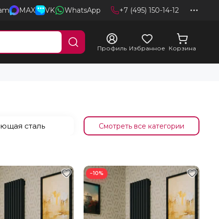
ram
MAX
VK
WhatsApp
+7 (495) 150-14-12
Профиль
Избранное
Корзина
ющая сталь
−10%