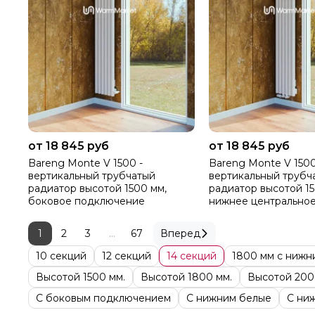
от 18 845 руб
от 18 845 руб
Bareng Monte V 1500 -
Bareng Monte V 1500
вертикальный трубчатый
вертикальный трубч
радиатор высотой 1500 мм,
радиатор высотой 15
боковое подключение
нижнее центрально
подключение
1
2
3
...
67
Вперед
10 секций
12 секций
14 секций
1800 мм с нижн
Высотой 1500 мм.
Высотой 1800 мм.
Высотой 200
С боковым подключением
С нижним белые
С ни