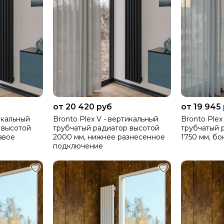
от 20 420 руб
от 19 945
икальный
Bronto Plex V - вертикальный
Bronto Plex
 высотой
трубчатый радиатор высотой
трубчатый 
авое
2000 мм, нижнее разнесенное
1750 мм, б
подключение