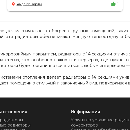
доставка в срок, учли высоту паркинга, проблем
Яндекс Карты
1
не было.
е для максимального обогрева крупных помещений, таких 
ций, эти радиаторы обеспечивают мощную теплоотдачу и б
икоррозийным покрытием, радиаторы с 14 секциями отлича
а стенах, что особенно важно в интерьерах, где нужно 
 которая будет органично сочетаться с любым интерьером —
системами отопления делает радиаторы с 14 секциями уни
дают помещению стильный и законченный вид, подчеркивая в
ы отопления
Информация
 радиаторы
Услуги по установке радиат
ные радиаторы
конвекторов