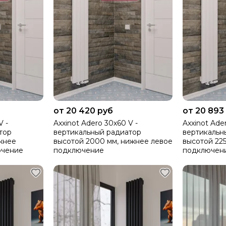
от 20 420 руб
от 20 893
V -
Axxinot Adero 30х60 V -
Axxinot Ade
тор
вертикальный радиатор
вертикальн
жнее
высотой 2000 мм, нижнее левое
высотой 22
ючение
подключение
подключен