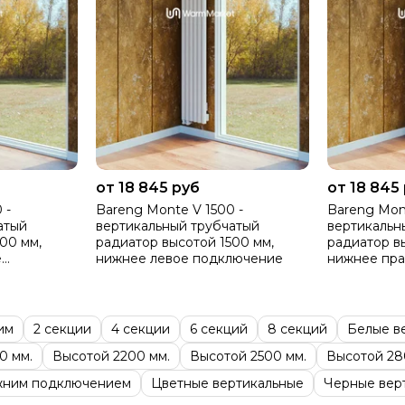
от 18 845 руб
от 18 845
 -
Bareng Monte V 1500 -
Bareng Mont
атый
вертикальный трубчатый
вертикальн
00 мм,
радиатор высотой 1500 мм,
радиатор в
е
нижнее левое подключение
нижнее пр
им
2 секции
4 секции
6 секций
8 секций
Белые в
0 мм.
Высотой 2200 мм.
Высотой 2500 мм.
Высотой 28
жним подключением
Цветные вертикальные
Черные вер