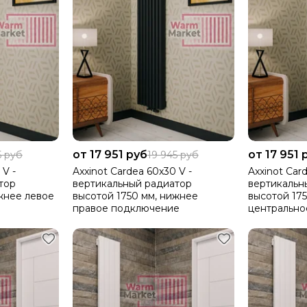
от 17 951 руб
от 17 951 
5 руб
19 945 руб
 V -
Axxinot Cardea 60х30 V -
Axxinot Car
тор
вертикальный радиатор
вертикальн
жнее левое
высотой 1750 мм, нижнее
высотой 17
правое подключение
центральн