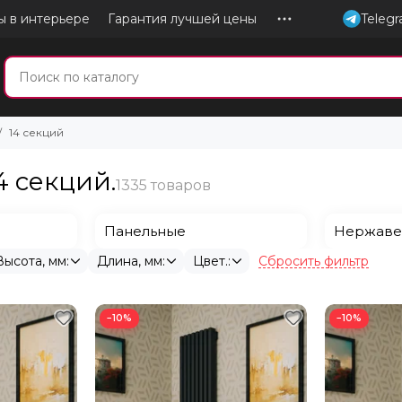
ы в интерьере
Гарантия лучшей цены
Teleg
14 секций
 секций.
Панельные
Нержаве
Сбросить фильтр
Высота, мм:
Длина, мм:
Цвет.:
−10%
−10%