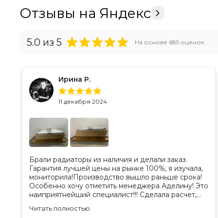
Отзывы на Яндекс
5.0
из 5
На основе
685
оценок
Ирина Р.
11 декабря 2024
Брали радиаторы из наличия и делали заказ.
Гарантия лучшей цены на рынке 100%, я изучала,
мониторила!Производство вышло раньше срока!
Особенно хочу отметить менеджера Аделину! Это
наиприятнейший специалист!!! Сделала расчет,
вносила изменения, действительно сделала
Читать полностью
лучшую цену. Всегда на связи, на все вопросы