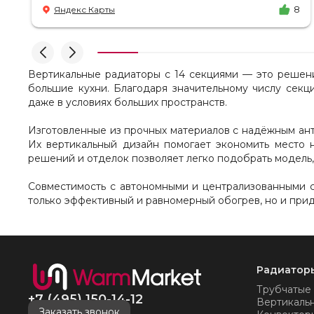
есть ответы. Доставка на удобный день, удобное
Яндекс Карты
8
время! Никаких замечаний, только бесконечное
удовольствие от взаимодействия с ней. Вот это я
понимаю - ЛИЦО КОМПАНИИ! Буду
рекомендовать не задумываясь! И надеюсь наши
чудесные радиаторы будут греть нас без
Вертикальные радиаторы с 14 секциями — это решени
нареканий холодными московскими зимами
большие кухни. Благодаря значительному числу сек
много-много лет) СПАСИБО!!!!
даже в условиях больших пространств.
Изготовленные из прочных материалов с надёжным ант
Их вертикальный дизайн помогает экономить место н
решений и отделок позволяет легко подобрать модель,
Совместимость с автономными и централизованными 
только эффективный и равномерный обогрев, но и при
Радиатор
Трубчатые
+7 (495) 150-14-12
Вертикаль
Заказать звонок