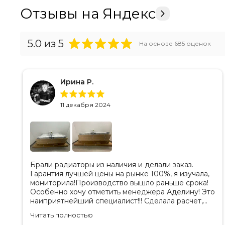
Отзывы на Яндекс
5.0
из 5
На основе
685
оценок
Ирина Р.
11 декабря 2024
Брали радиаторы из наличия и делали заказ.
Гарантия лучшей цены на рынке 100%, я изучала,
мониторила!Производство вышло раньше срока!
Особенно хочу отметить менеджера Аделину! Это
наиприятнейший специалист!!! Сделала расчет,
вносила изменения, действительно сделала
Читать полностью
лучшую цену. Всегда на связи, на все вопросы