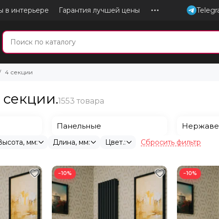
ы в интерьере
Гарантия лучшей цены
Teleg
4 секции
 секции.
Панельные
Нержаве
Сбросить фильтр
Высота, мм:
Длина, мм:
Цвет.:
−10%
−10%