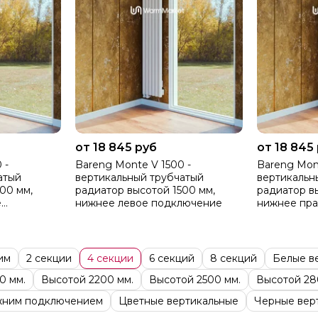
от 18 845 руб
от 18 845
 -
Bareng Monte V 1500 -
Bareng Mont
атый
вертикальный трубчатый
вертикальн
00 мм,
радиатор высотой 1500 мм,
радиатор в
е
нижнее левое подключение
нижнее пр
им
2 секции
4 секции
6 секций
8 секций
Белые в
0 мм.
Высотой 2200 мм.
Высотой 2500 мм.
Высотой 28
жним подключением
Цветные вертикальные
Черные вер