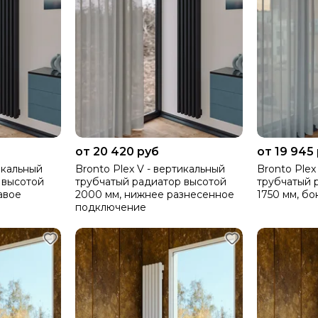
от 20 420 руб
от 19 945
икальный
Bronto Plex V - вертикальный
Bronto Plex
 высотой
трубчатый радиатор высотой
трубчатый 
авое
2000 мм, нижнее разнесенное
1750 мм, б
подключение