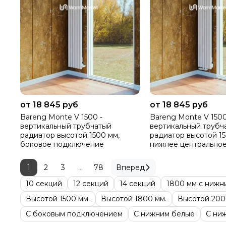
от 18 845 руб
от 18 845 руб
Bareng Monte V 1500 -
Bareng Monte V 1500
вертикальный трубчатый
вертикальный трубч
радиатор высотой 1500 мм,
радиатор высотой 15
боковое подключение
нижнее центрально
подключение
1
2
3
...
78
Вперед
10 секций
12 секций
14 секций
1800 мм с нижн
Высотой 1500 мм.
Высотой 1800 мм.
Высотой 200
С боковым подключением
С нижним белые
С ни