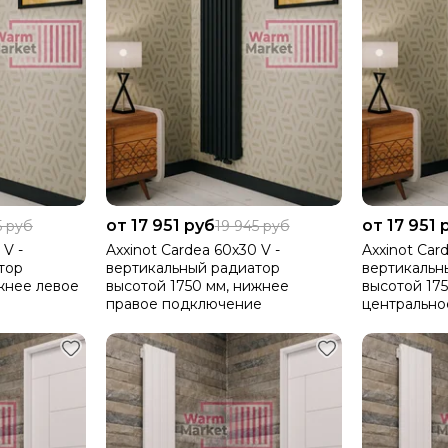
от 17 951 руб
от 17 951 
5 руб
19 945 руб
 V -
Axxinot Cardea 60х30 V -
Axxinot Car
тор
вертикальный радиатор
вертикальн
жнее левое
высотой 1750 мм, нижнее
высотой 17
правое подключение
центральн