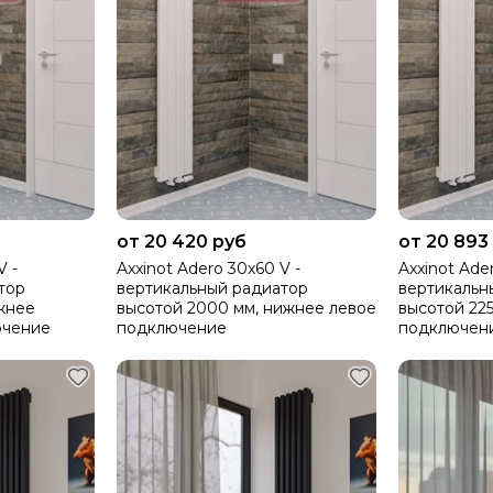
от 20 420 руб
от 20 893
V -
Axxinot Adero 30х60 V -
Axxinot Ade
тор
вертикальный радиатор
вертикальн
жнее
высотой 2000 мм, нижнее левое
высотой 22
ючение
подключение
подключен