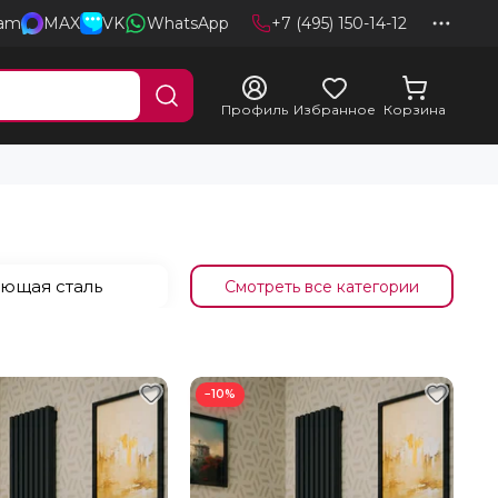
ram
MAX
VK
WhatsApp
+7 (495) 150-14-12
Профиль
Избранное
Корзина
ющая сталь
−10%