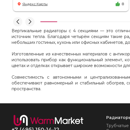
есть ответы. Доставка на удобный день, удобное
Яндекс Карты
8
время! Никаких замечаний, только бесконечное
удовольствие от взаимодействия с ней. Вот это я
понимаю - ЛИЦО КОМПАНИИ! Буду
рекомендовать не задумываясь! И надеюсь наши
чудесные радиаторы будут греть нас без
Вертикальные радиаторы с 4 секциями — это отлич
нареканий холодными московскими зимами
источник тепла. Благодаря четырём секциям такие р
много-много лет) СПАСИБО!!!!
небольших гостиных, кухонь или офисных кабинетов, до
Изготовленные из качественных материалов с антикор
использовать прибор как функциональный элемент, кот
цветах и отделках открывает широкие возможности дл
Совместимость с автономными и централизованны
обеспечивают равномерный и стабильный обогрев, с
пространства.
Радиатор
Трубчатые
+7 (495) 150-14-12