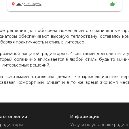
доставка в срок, учли высоту паркинга, проблем
Яндекс Карты
1
не было.
ное решение для обогрева помещений с ограниченным про
адиаторы обеспечивают высокую теплоотдачу, оставаясь ко
бавляя практичность и стиль в интерьер.
розийной защитой, радиаторы с 4 секциями долговечны и 
орый органично вписывается в любой стиль, будь то миним
я интерьерных решений.
ми системами отопления делает четырёхсекционные вер
оздавая комфортный климат и в то же время экономя мест
ы отопления
Информация
 радиаторы
Услуги по установке радиат