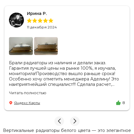
Ирина Р.
11 декабря 2024
Брали радиаторы из наличия и делали заказ.
Гарантия лучшей цены на рынке 100%, я изучала,
мониторила!Производство вышло раньше срока!
Особенно хочу отметить менеджера Аделину! Это
наиприятнейший специалист!!! Сделала расчет,
вносила изменения, действительно сделала лучшую
Читать полностью
цену. Всегда на связи, на все вопросы есть ответы.
Доставка на удобный день, удобное время! Никаких
Яндекс Карты
8
замечаний, только бесконечное удовольствие от
взаимодействия с ней. Вот это я понимаю - ЛИЦО
КОМПАНИИ! Буду рекомендовать не задумываясь!
И надеюсь наши чудесные радиаторы будут греть
нас без нареканий холодными московскими зимами
Вертикальные радиаторы белого цвета — это элегантное
много-много лет) СПАСИБО!!!!