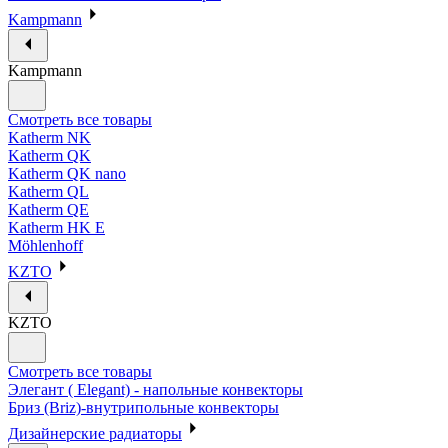
Kampmann
Kampmann
Смотреть все товары
Katherm NK
Katherm QK
Katherm QK nano
Katherm QL
Katherm QE
Katherm HK E
Möhlenhoff
KZTO
KZTO
Смотреть все товары
Элегант ( Elegant) - напольные конвекторы
Бриз (Briz)-внутрипольные конвекторы
Дизайнерские радиаторы