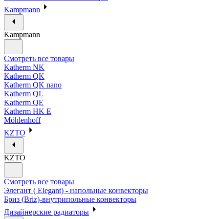
Kampmann
Kampmann
Смотреть все товары
Katherm NK
Katherm QK
Katherm QK nano
Katherm QL
Katherm QE
Katherm HK E
Möhlenhoff
KZTO
KZTO
Смотреть все товары
Элегант ( Elegant) - напольные конвекторы
Бриз (Briz)-внутрипольные конвекторы
Дизайнерские радиаторы