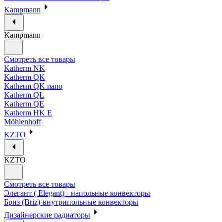
Kampmann
Kampmann
Смотреть все товары
Katherm NK
Katherm QK
Katherm QK nano
Katherm QL
Katherm QE
Katherm HK E
Möhlenhoff
KZTO
KZTO
Смотреть все товары
Элегант ( Elegant) - напольные конвекторы
Бриз (Briz)-внутрипольные конвекторы
Дизайнерские радиаторы